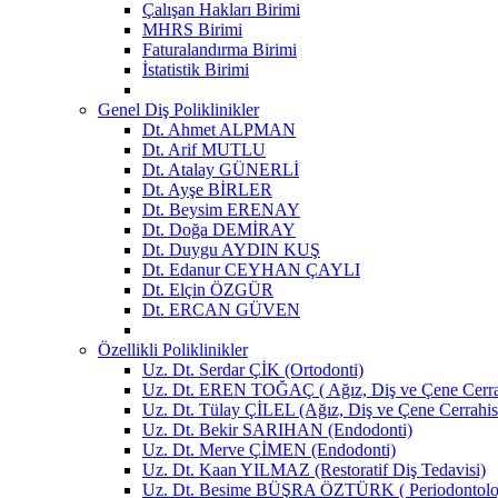
Çalışan Hakları Birimi
MHRS Birimi
Faturalandırma Birimi
İstatistik Birimi
Genel Diş Poliklinikler
Dt. Ahmet ALPMAN
Dt. Arif MUTLU
Dt. Atalay GÜNERLİ
Dt. Ayşe BİRLER
Dt. Beysim ERENAY
Dt. Doğa DEMİRAY
Dt. Duygu AYDIN KUŞ
Dt. Edanur CEYHAN ÇAYLI
Dt. Elçin ÖZGÜR
Dt. ERCAN GÜVEN
Özellikli Poliklinikler
Uz. Dt. Serdar ÇİK (Ortodonti)
Uz. Dt. EREN TOĞAÇ ( Ağız, Diş ve Çene Cerra
Uz. Dt. Tülay ÇİLEL (Ağız, Diş ve Çene Cerrahis
Uz. Dt. Bekir SARIHAN (Endodonti)
Uz. Dt. Merve ÇİMEN (Endodonti)
Uz. Dt. Kaan YILMAZ (Restoratif Diş Tedavisi)
Uz. Dt. Besime BÜŞRA ÖZTÜRK ( Periodontoloj