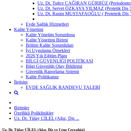
Uz. Dt. Tuğçe ÇAĞIRAN GÜRBÜZ (Periodontol
Uz. Dt. Servet ÖZKAYA YILMAZ (Protetik Diş T
Uz. Dt. Rasim MUSTAFAOĞLU ( Proteteik Diş Te
Evde Sağlık Hizmetleri
Kalite Yönetimi
Kalite Yönetim Sorumlusu
Kalite Yönetimi Birimi
Bölüm Kalite Sorumluları
İyi Uygulama Örnekleri
2026 Yılı Eğitim Planı
BİLGİ GÜVENLİĞİ POLİTİKASI
Bilgi Güvenliği Olay Bildirimi
Güvenlik Raporlama Sistemi
Kalite Politikamız
İletişim
EVDE SAĞLIK RANDEVU TALEBİ
Birimler
Özellikli Poliklinikler
Uz. Dt. Tülay ÇİLEL (Ağız, Diş ...
Uz. Dt. Tülay ÇİLEL (Ağız, Diş ve Çene Cerrahisi)