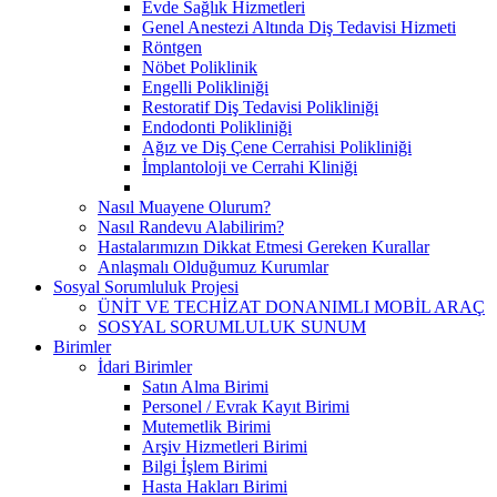
Evde Sağlık Hizmetleri
Genel Anestezi Altında Diş Tedavisi Hizmeti
Röntgen
Nöbet Poliklinik
Engelli Polikliniği
Restoratif Diş Tedavisi Polikliniği
Endodonti Polikliniği
Ağız ve Diş Çene Cerrahisi Polikliniği
İmplantoloji ve Cerrahi Kliniği
Nasıl Muayene Olurum?
Nasıl Randevu Alabilirim?
Hastalarımızın Dikkat Etmesi Gereken Kurallar
Anlaşmalı Olduğumuz Kurumlar
Sosyal Sorumluluk Projesi
ÜNİT VE TECHİZAT DONANIMLI MOBİL ARAÇ
SOSYAL SORUMLULUK SUNUM
Birimler
İdari Birimler
Satın Alma Birimi
Personel / Evrak Kayıt Birimi
Mutemetlik Birimi
Arşiv Hizmetleri Birimi
Bilgi İşlem Birimi
Hasta Hakları Birimi