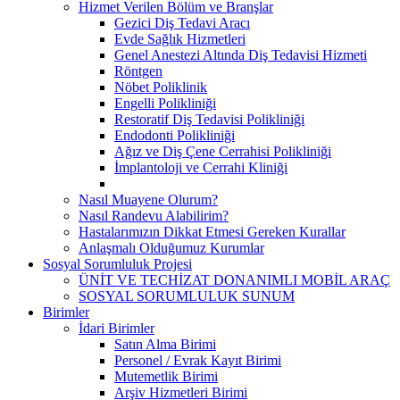
Hizmet Verilen Bölüm ve Branşlar
Gezici Diş Tedavi Aracı
Evde Sağlık Hizmetleri
Genel Anestezi Altında Diş Tedavisi Hizmeti
Röntgen
Nöbet Poliklinik
Engelli Polikliniği
Restoratif Diş Tedavisi Polikliniği
Endodonti Polikliniği
Ağız ve Diş Çene Cerrahisi Polikliniği
İmplantoloji ve Cerrahi Kliniği
Nasıl Muayene Olurum?
Nasıl Randevu Alabilirim?
Hastalarımızın Dikkat Etmesi Gereken Kurallar
Anlaşmalı Olduğumuz Kurumlar
Sosyal Sorumluluk Projesi
ÜNİT VE TECHİZAT DONANIMLI MOBİL ARAÇ
SOSYAL SORUMLULUK SUNUM
Birimler
İdari Birimler
Satın Alma Birimi
Personel / Evrak Kayıt Birimi
Mutemetlik Birimi
Arşiv Hizmetleri Birimi