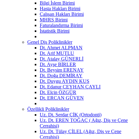
Bilgi İşlem Birimi
Hasta Hakları Birimi
Çalışan Hakları Birimi
MHRS Birimi
Faturalandırma Birimi
İstatistik Birimi
Genel Diş Poliklinikler
Dt. Ahmet ALPMAN
Dt. Arif MUTLU
Dt. Atalay GÜNERLİ
Dt. Ayşe BİRLER
Dt. Beysim ERENAY
Dt. Doğa DEMİRAY
Dt. Duygu AYDIN KUŞ
Dt. Edanur CEYHAN ÇAYLI
Dt. Elçin ÖZGÜR
Dt. ERCAN GÜVEN
Özellikli Poliklinikler
Uz. Dt. Serdar ÇİK (Ortodonti)
Uz. Dt. EREN TOĞAÇ ( Ağız, Diş ve Çene
Cerrahisi)
Uz. Dt. Tülay ÇİLEL (Ağız, Diş ve Çene
Cerrahisi)