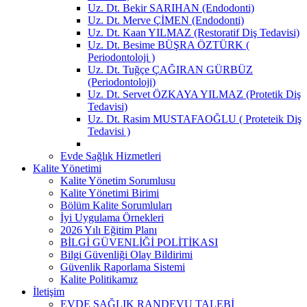
Uz. Dt. Bekir SARIHAN (Endodonti)
Uz. Dt. Merve ÇİMEN (Endodonti)
Uz. Dt. Kaan YILMAZ (Restoratif Diş Tedavisi)
Uz. Dt. Besime BÜŞRA ÖZTÜRK (
Periodontoloji )
Uz. Dt. Tuğçe ÇAĞIRAN GÜRBÜZ
(Periodontoloji)
Uz. Dt. Servet ÖZKAYA YILMAZ (Protetik Diş
Tedavisi)
Uz. Dt. Rasim MUSTAFAOĞLU ( Proteteik Diş
Tedavisi )
Evde Sağlık Hizmetleri
Kalite Yönetimi
Kalite Yönetim Sorumlusu
Kalite Yönetimi Birimi
Bölüm Kalite Sorumluları
İyi Uygulama Örnekleri
2026 Yılı Eğitim Planı
BİLGİ GÜVENLİĞİ POLİTİKASI
Bilgi Güvenliği Olay Bildirimi
Güvenlik Raporlama Sistemi
Kalite Politikamız
İletişim
EVDE SAĞLIK RANDEVU TALEBİ