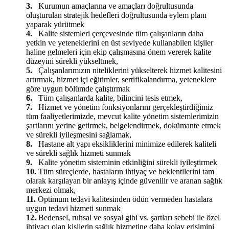
3.
Kurumun amaçlarına ve amaçları doğrultusunda
oluşturulan stratejik hedefleri doğrultusunda eylem planı
yaparak yürütmek
4.
Kalite sistemleri çerçevesinde tüm çalışanların daha
yetkin ve yeteneklerini en üst seviyede kullanabilen kişiler
haline gelmeleri için ekip çalışmasına önem vererek kalite
düzeyini sürekli yükseltmek,
5.
Çalışanlarımızın niteliklerini yükselterek hizmet kalitesini
artırmak, hizmet içi eğitimler, sertifikalandırma, yeteneklere
göre uygun bölümde çalıştırmak
6.
Tüm çalışanlarda kalite, bilincini tesis etmek,
7.
Hizmet ve yönetim fonksiyonlarını gerçekleştirdiğimiz
tüm faaliyetlerimizde, mevcut kalite yönetim sistemlerimizin
şartlarını yerine getirmek, belgelendirmek, dokümante etmek
ve sürekli iyileşmesini sağlamak,
8.
Hastane alt yapı eksikliklerini minimize edilerek kaliteli
ve sürekli sağlık hizmeti sunmak
9.
Kalite yönetim sisteminin etkinliğini sürekli iyileştirmek
10.
Tüm süreçlerde, hastaların ihtiyaç ve beklentilerini tam
olarak karşılayan bir anlayış içinde güvenilir ve aranan sağlık
merkezi olmak,
11.
Optimum tedavi kalitesinden ödün vermeden hastalara
uygun tedavi hizmeti sunmak
12.
Bedensel, ruhsal ve sosyal gibi vs. şartları sebebi ile özel
ihtiyacı olan kişilerin sağlık hizmetine daha kolay erişimini