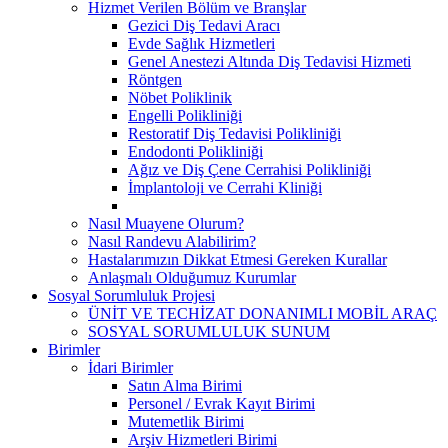
Hizmet Verilen Bölüm ve Branşlar
Gezici Diş Tedavi Aracı
Evde Sağlık Hizmetleri
Genel Anestezi Altında Diş Tedavisi Hizmeti
Röntgen
Nöbet Poliklinik
Engelli Polikliniği
Restoratif Diş Tedavisi Polikliniği
Endodonti Polikliniği
Ağız ve Diş Çene Cerrahisi Polikliniği
İmplantoloji ve Cerrahi Kliniği
Nasıl Muayene Olurum?
Nasıl Randevu Alabilirim?
Hastalarımızın Dikkat Etmesi Gereken Kurallar
Anlaşmalı Olduğumuz Kurumlar
Sosyal Sorumluluk Projesi
ÜNİT VE TECHİZAT DONANIMLI MOBİL ARAÇ
SOSYAL SORUMLULUK SUNUM
Birimler
İdari Birimler
Satın Alma Birimi
Personel / Evrak Kayıt Birimi
Mutemetlik Birimi
Arşiv Hizmetleri Birimi