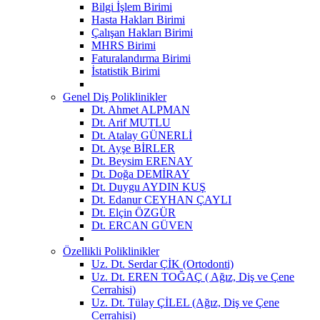
Bilgi İşlem Birimi
Hasta Hakları Birimi
Çalışan Hakları Birimi
MHRS Birimi
Faturalandırma Birimi
İstatistik Birimi
Genel Diş Poliklinikler
Dt. Ahmet ALPMAN
Dt. Arif MUTLU
Dt. Atalay GÜNERLİ
Dt. Ayşe BİRLER
Dt. Beysim ERENAY
Dt. Doğa DEMİRAY
Dt. Duygu AYDIN KUŞ
Dt. Edanur CEYHAN ÇAYLI
Dt. Elçin ÖZGÜR
Dt. ERCAN GÜVEN
Özellikli Poliklinikler
Uz. Dt. Serdar ÇİK (Ortodonti)
Uz. Dt. EREN TOĞAÇ ( Ağız, Diş ve Çene
Cerrahisi)
Uz. Dt. Tülay ÇİLEL (Ağız, Diş ve Çene
Cerrahisi)