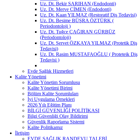
Uz. Dt. Bekir SARIHAN (Endodonti)
Uz. Dt. Merve ÇİMEN (Endodonti)
Uz. Dt. Kaan YILMAZ (Restoratif Diş Tedavisi)
Uz. Dt. Besime BÜŞRA ÖZTÜRK (
Periodontoloji )
Uz. Dt. Tuğçe ÇAĞIRAN GÜRBÜZ
(Periodontoloji)
Uz. Dt. Servet ÖZKAYA YILMAZ (Protetik Diş
Tedavisi)
Uz. Dt. Rasim MUSTAFAOĞLU ( Proteteik Diş
Tedavisi )
Evde Sağlık Hizmetleri
Kalite Yönetimi
Kalite Yönetim Sorumlusu
Kalite Yönetimi Birimi
Bölüm Kalite Sorumluları
İyi Uygulama Örnekleri
2026 Yılı Eğitim Planı
BİLGİ GÜVENLİĞİ POLİTİKASI
Bilgi Güvenliği Olay Bildirimi
Güvenlik Raporlama Sistemi
Kalite Politikamız
İletişim
EVDE SAĞLIK RANDEVU TALEBİ